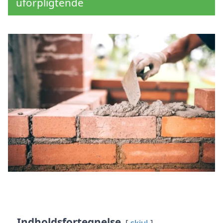
uforpligtende
Indholdsfortegnelse
skjul