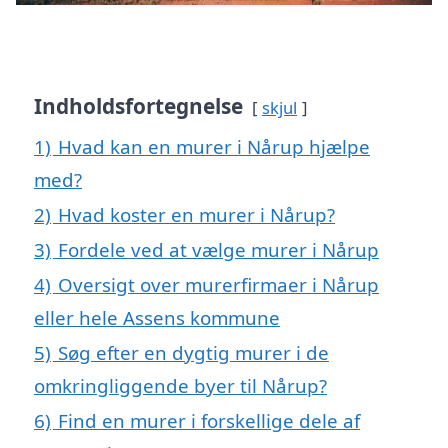
Indholdsfortegnelse
skjul
1)
Hvad kan en murer i Nårup hjælpe
med?
2)
Hvad koster en murer i Nårup?
3)
Fordele ved at vælge murer i Nårup
4)
Oversigt over murerfirmaer i Nårup
eller hele Assens kommune
5)
Søg efter en dygtig murer i de
omkringliggende byer til Nårup?
6)
Find en murer i forskellige dele af