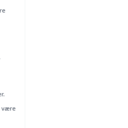
re
r
r.
e være