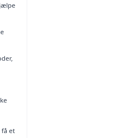
jælpe
de
der,
kke
få et