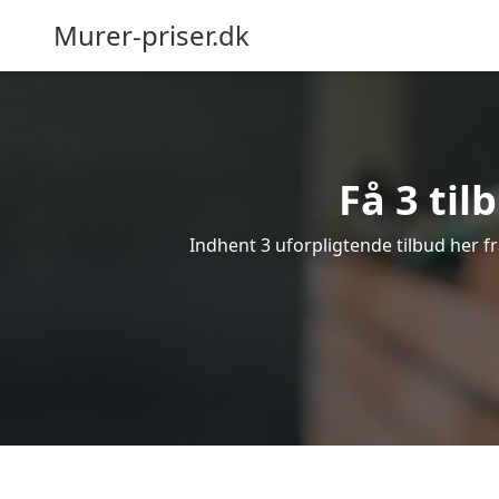
Murer-priser.dk
Få 3 til
Indhent 3 uforpligtende tilbud her fr