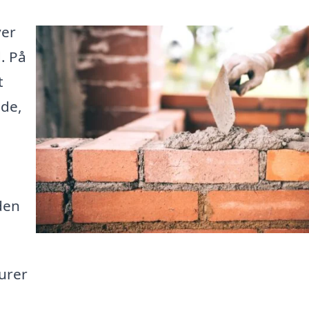
ver
. På
t
åde,
den
urer