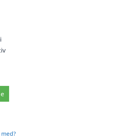
i
iv
de
e med?