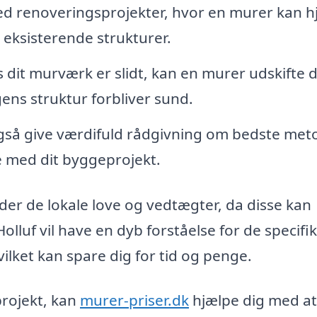
med renoveringsprojekter, hvor en murer kan h
 eksisterende strukturer.
 dit murværk er slidt, kan en murer udskifte 
ens struktur forbliver sund.
så give værdifuld rådgivning om bedste meto
e med dit byggeprojekt.
nder de lokale love og vedtægter, da disse kan
Holluf vil have en dyb forståelse for de specifi
ilket kan spare dig for tid og penge.
projekt, kan
murer-priser.dk
hjælpe dig med at 