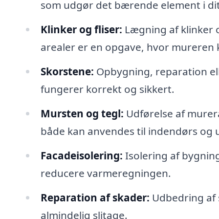
som udgør det bærende element i di
Klinker og fliser:
Lægning af klinker o
arealer er en opgave, hvor mureren ka
Skorstene:
Opbygning, reparation elle
fungerer korrekt og sikkert.
Mursten og tegl:
Udførelse af murera
både kan anvendes til indendørs og 
Facadeisolering:
Isolering af bygnin
reducere varmeregningen.
Reparation af skader:
Udbedring af s
almindelig slitage.