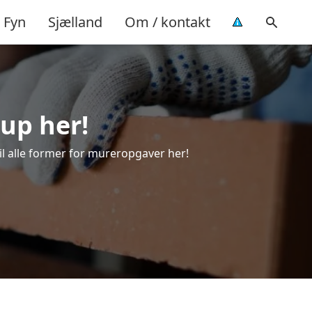
Fyn
Sjælland
Om / kontakt
rup her!
til alle former for mureropgaver her!