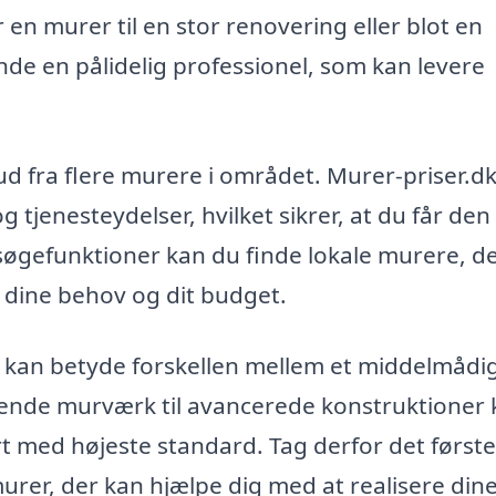
en murer til en stor renovering eller blot en
inde en pålidelig professionel, som kan levere
ud fra flere murere i området. Murer-priser.d
 tjenesteydelser, hvilket sikrer, at du får den
e søgefunktioner kan du finde lokale murere, d
il dine behov og dit budget.
up kan betyde forskellen mellem et middelmådi
ende murværk til avancerede konstruktioner 
ørt med højeste standard. Tag derfor det første
urer, der kan hjælpe dig med at realisere din