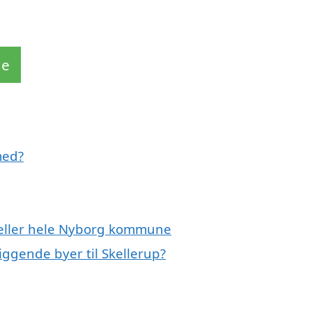
de
med?
p eller hele Nyborg kommune
iggende byer til Skellerup?