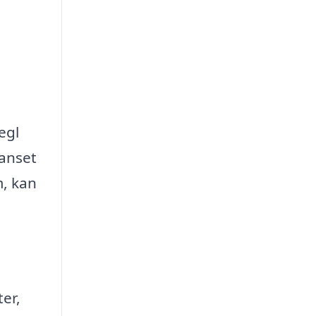
egl
Uanset
m, kan
er,