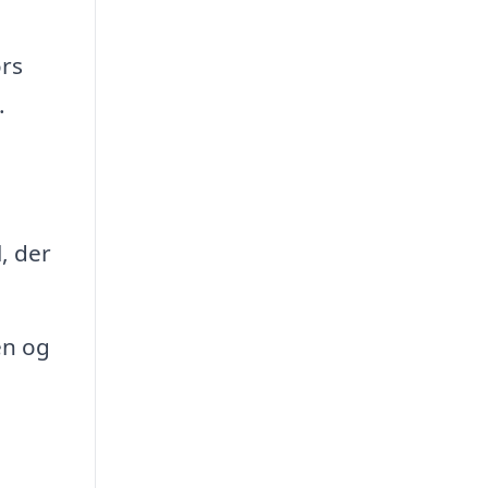
ørs
.
, der
en og