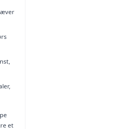
ræver
ørs
nst,
ler,
ype
re et