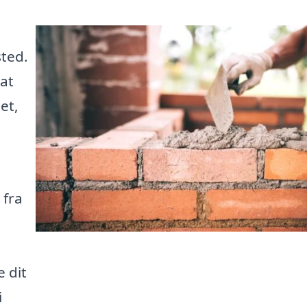
sted.
at
et,
 fra
 dit
i