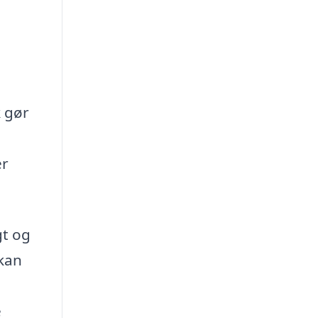
k gør
er
gt og
kan
e