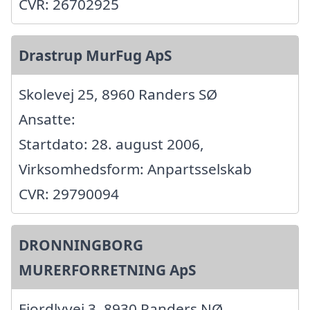
CVR: 26702925
Drastrup MurFug ApS
Skolevej 25, 8960 Randers SØ
Ansatte:
Startdato: 28. august 2006,
Virksomhedsform: Anpartsselskab
CVR: 29790094
DRONNINGBORG
MURERFORRETNING ApS
Fjordlyvej 3, 8930 Randers NØ