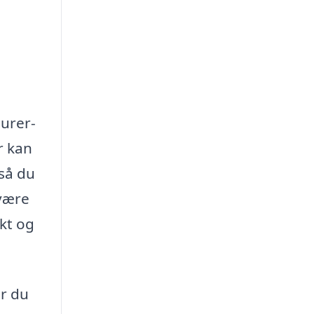
murer-
r kan
så du
 være
ekt og
er du