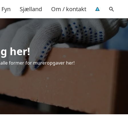
Fyn
Sjælland
Om / kontakt
ng her!
il alle former for mureropgaver her!