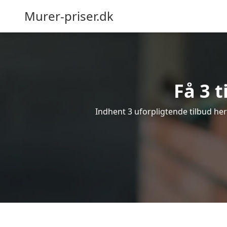
Murer-priser.dk
Få 3 t
Indhent 3 uforpligtende tilbud her 