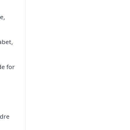
e,
abet,
e for
t
edre