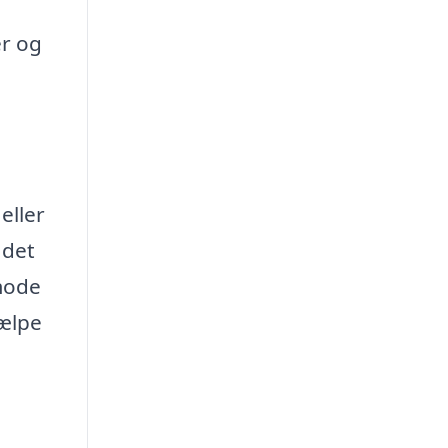
er og
eller
 det
nmode
jælpe