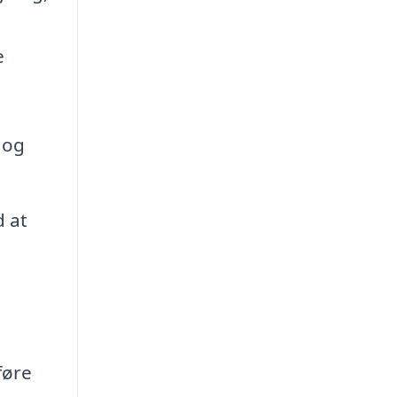
e
 og
d at
føre