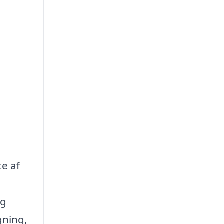
te af
og
gning,