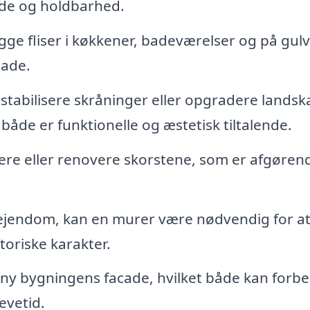
nde og holdbarhed.
e fliser i køkkener, badeværelser og på gulv
lade.
 stabilisere skråninger eller opgradere landsk
åde er funktionelle og æstetisk tiltalende.
re eller renovere skorstene, som er afgørend
 ejendom, kan en murer være nødvendig for a
oriske karakter.
ny bygningens facade, hvilket både kan forb
evetid.