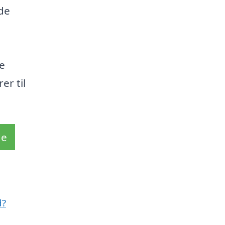
de
e
er til
de
d?