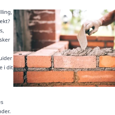
lling,
ekt?
s,
sker
uider
 i dit
es
nder.