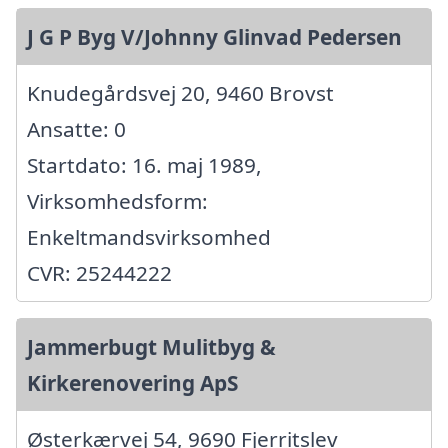
J G P Byg V/Johnny Glinvad Pedersen
Knudegårdsvej 20, 9460 Brovst
Ansatte: 0
Startdato: 16. maj 1989,
Virksomhedsform:
Enkeltmandsvirksomhed
CVR: 25244222
Jammerbugt Mulitbyg &
Kirkerenovering ApS
Østerkærvej 54, 9690 Fjerritslev