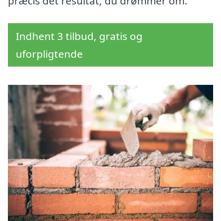
præcis det resultat, du drømmer om.
Indhent 3 tilbud, gratis og
uforpligtende