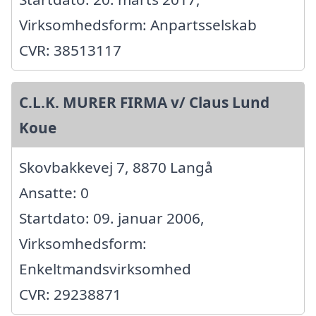
Virksomhedsform: Anpartsselskab
CVR: 38513117
C.L.K. MURER FIRMA v/ Claus Lund
Koue
Skovbakkevej 7, 8870 Langå
Ansatte: 0
Startdato: 09. januar 2006,
Virksomhedsform:
Enkeltmandsvirksomhed
CVR: 29238871