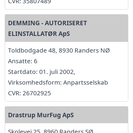
CVR: 35807489
DEMMING - AUTORISERET
ELINSTALLATØR ApS
Toldbodgade 48, 8930 Randers NØ
Ansatte: 6
Startdato: 01. juli 2002,
Virksomhedsform: Anpartsselskab
CVR: 26702925
Drastrup MurFug ApS
Skolevej 25, 8960 Randers SØ