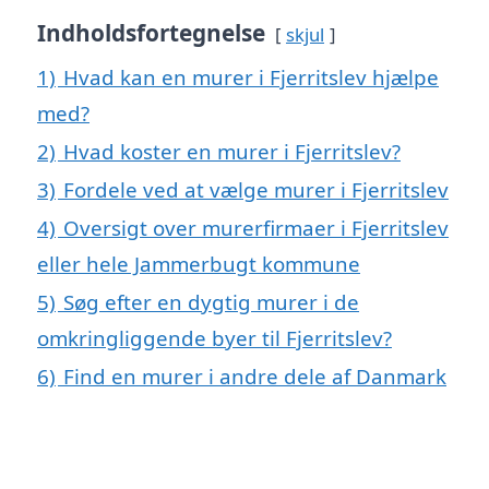
Indholdsfortegnelse
skjul
1)
Hvad kan en murer i Fjerritslev hjælpe
med?
2)
Hvad koster en murer i Fjerritslev?
3)
Fordele ved at vælge murer i Fjerritslev
4)
Oversigt over murerfirmaer i Fjerritslev
eller hele Jammerbugt kommune
5)
Søg efter en dygtig murer i de
omkringliggende byer til Fjerritslev?
6)
Find en murer i andre dele af Danmark