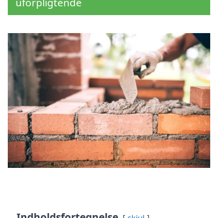
uforpligtende
Indholdsfortegnelse
skjul