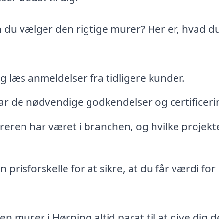
an du vælger den rigtige murer? Her er, hvad du
og læs anmeldelser fra tidligere kunder.
ar de nødvendige godkendelser og certificeri
ureren har været i branchen, og hvilke projekt
prisforskelle for at sikre, at du får værdi for
en murer i Hørning altid parat til at give dig 