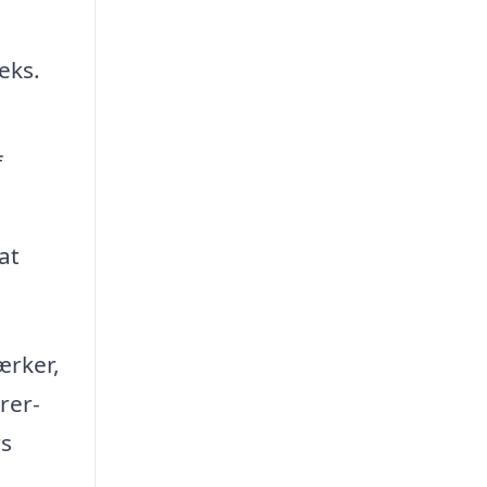
eks.
f
at
ærker,
rer-
rs