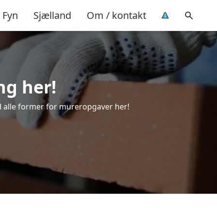
Fyn
Sjælland
Om / kontakt
ng her!
il alle former for mureropgaver her!