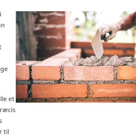
i
an
t
lge
le et
præcis
s
til