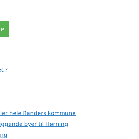
de
ed?
eller hele Randers kommune
iggende byer til Hørning
ing