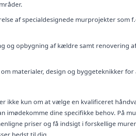
områder.
else af specialdesignede murprojekter som f.
.
ng og opbygning af kældre samt renovering a
 om materialer, design og byggeteknikker for 
er ikke kun om at vælge en kvalificeret håndv
 kan imødekomme dine specifikke behov. På mu
nligne priser og få indsigt i forskellige mure
er bedst til dig.