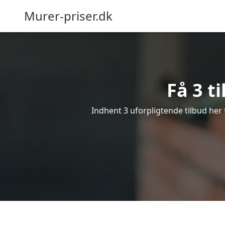
Murer-priser.dk
Få 3 t
Indhent 3 uforpligtende tilbud her 