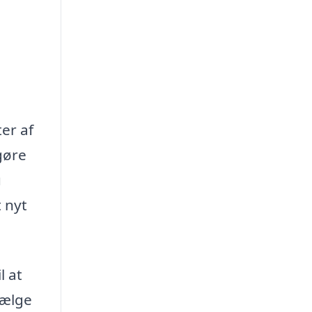
er af
gøre
u
 nyt
l at
vælge