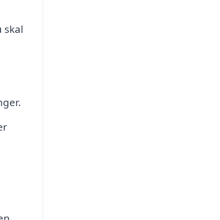
 skal
nger.
er
den