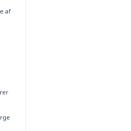
e af
e
rer
ørge