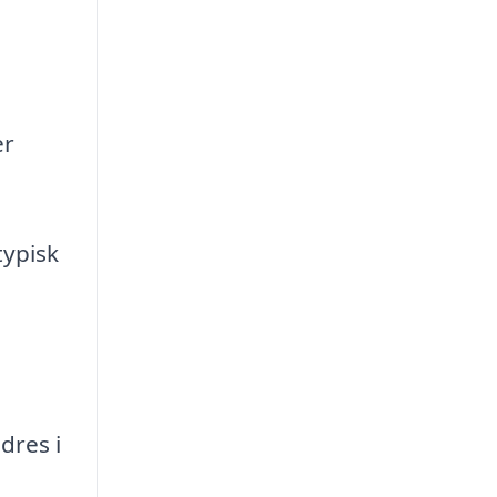
er
ypisk
dres i