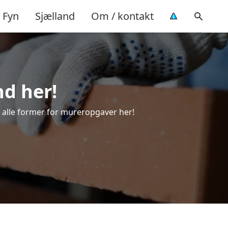
Fyn
Sjælland
Om / kontakt
nd her!
il alle former for mureropgaver her!