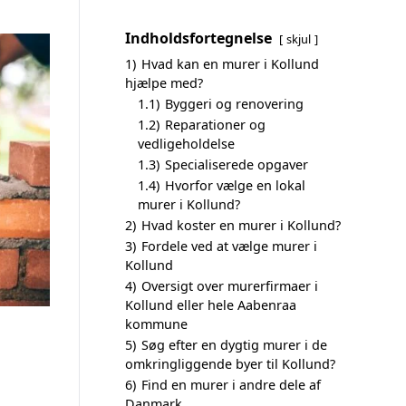
Indholdsfortegnelse
skjul
1)
Hvad kan en murer i Kollund
hjælpe med?
1.1)
Byggeri og renovering
1.2)
Reparationer og
vedligeholdelse
1.3)
Specialiserede opgaver
1.4)
Hvorfor vælge en lokal
murer i Kollund?
2)
Hvad koster en murer i Kollund?
3)
Fordele ved at vælge murer i
Kollund
4)
Oversigt over murerfirmaer i
Kollund eller hele Aabenraa
kommune
5)
Søg efter en dygtig murer i de
omkringliggende byer til Kollund?
6)
Find en murer i andre dele af
Danmark