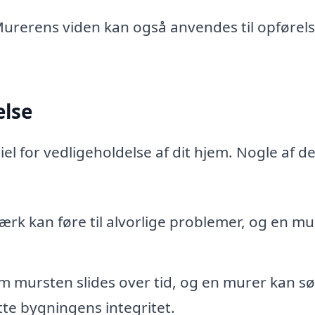
urerens viden kan også anvendes til opførels
else
el for vedligeholdelse af dit hjem. Nogle af d
rk kan føre til alvorlige problemer, og en mu
 mursten slides over tid, og en murer kan s
ytte bygningens integritet.