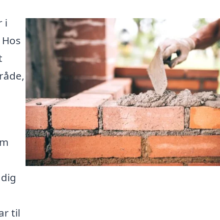
 i
. Hos
t
mråde,
em
 dig
r til