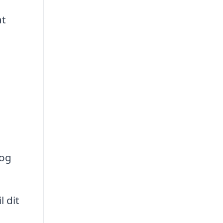
at
 og
 dit