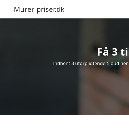
Murer-priser.dk
Få 3 t
Indhent 3 uforpligtende tilbud her 