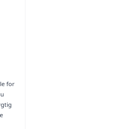
le for
du
ygtig
ke