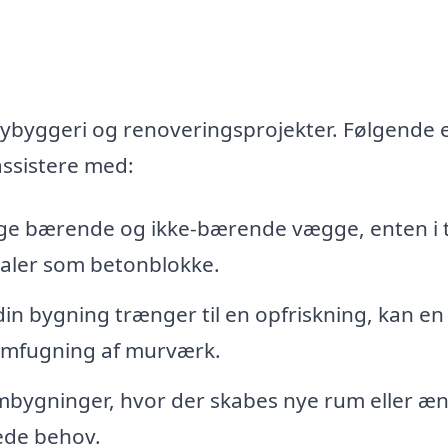
nybyggeri og renoveringsprojekter. Følgende 
assistere med:
e bærende og ikke-bærende vægge, enten i t
ialer som betonblokke.
in bygning trænger til en opfriskning, kan en
omfugning af murværk.
bygninger, hvor der skabes nye rum eller æn
ede behov.