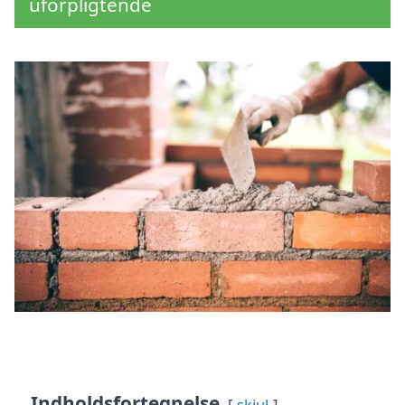
uforpligtende
Indholdsfortegnelse
skjul