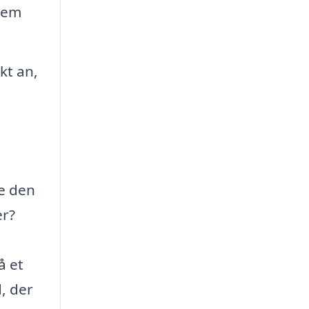
hjem
kt an,
re den
er?
å et
, der