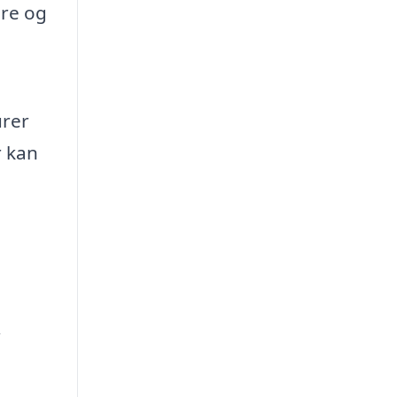
re og
urer
r kan
r