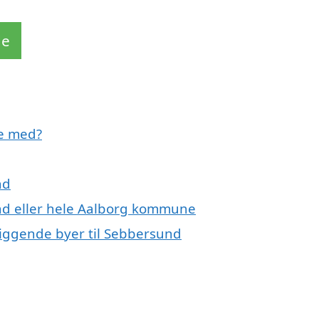
de
e med?
nd
nd eller hele Aalborg kommune
liggende byer til Sebbersund