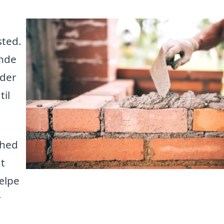
sted.
inde
 der
til
ghed
gt
ælpe
r