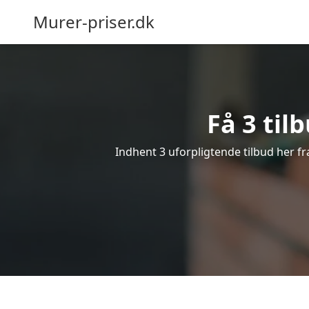
Murer-priser.dk
Få 3 til
Indhent 3 uforpligtende tilbud her fr