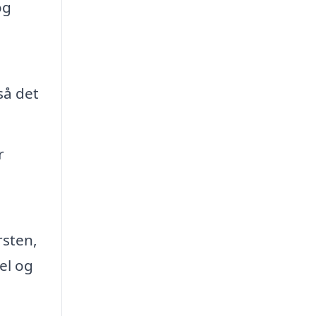
og
så det
r
rsten,
el og