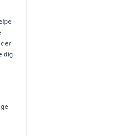
ælpe
e
 der
e dig
lge