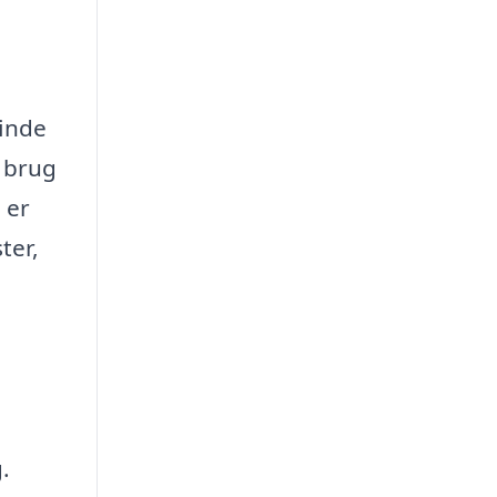
finde
r brug
 er
ter,
.