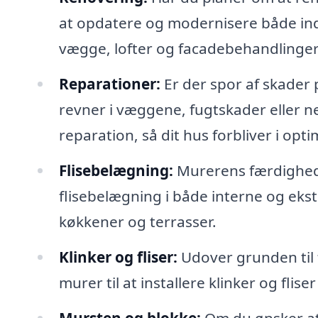
at opdatere og modernisere både in
vægge, lofter og facadebehandlinger
Reparationer:
Er der spor af skader
revner i væggene, fugtskader eller ne
reparation, så dit hus forbliver i opti
Flisebelægning:
Murerens færdighede
flisebelægning i både interne og eks
køkkener og terrasser.
Klinker og fliser:
Udover grunden til f
murer til at installere klinker og flis
Mursten og blokke:
Om du ønsker at 