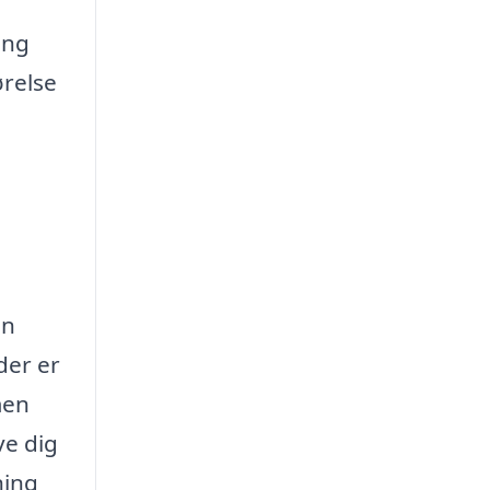
ing
ørelse
g
en
 der er
men
ve dig
ning