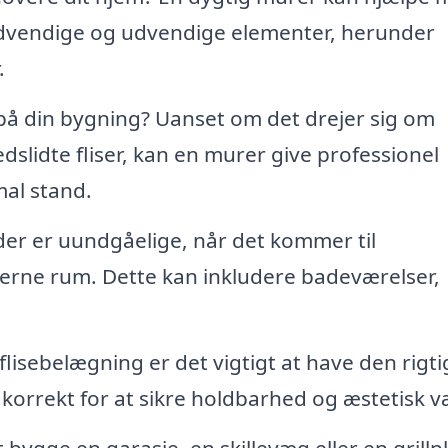
dvendige og udvendige elementer, herunder
.
 på din bygning? Uanset om det drejer sig om
dslidte fliser, kan en murer give professionel
mal stand.
r er uundgåelige, når det kommer til
terne rum. Dette kan inkludere badeværelser,
lisebelægning er det vigtigt at have den rigti
er korrekt for at sikre holdbarhed og æstetisk v
bygge en garasje, en skillevæg eller en grillp