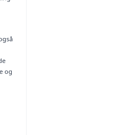
 også
de
te og