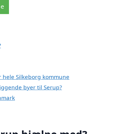
de
?
er hele Silkeborg kommune
iggende byer til Serup?
anmark