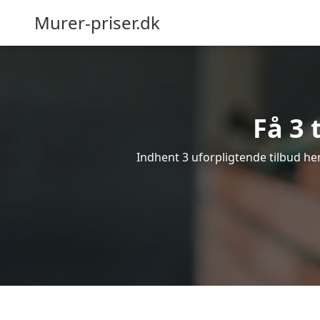
Murer-priser.dk
Få 3 
Indhent 3 uforpligtende tilbud her