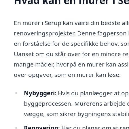
Hvad kan en murer i S
En murer i Serup kan være din bedste all
renoveringsprojekter. Denne fagperson b
en forståelse for de specifikke behov, 
Uanset om du står over for en mindre re
mange måder, hvorpå en murer kan assis
over opgaver, som en murer kan løse:
Nybyggeri:
Hvis du planlægger at opf
byggeprocessen. Murerens arbejde er
vægge, som sikrer bygningens stabili
Renovering:
Har du planer om at ren