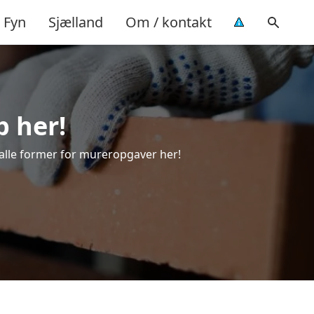
Fyn
Sjælland
Om / kontakt
p her!
l alle former for mureropgaver her!