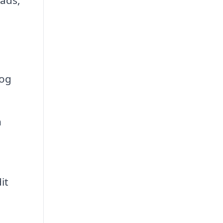
 og
n
it