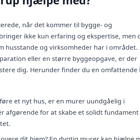
erup hjælpe med?
ierede, når det kommer til bygge- og
ringer ikke kun erfaring og ekspertise, men 
som husstande og virksomheder har i området.
paration eller en større byggeopgave, er der
tere dig. Herunder finder du en omfattende l
øre et nyt hus, er en murer uundgåelig i
 afgørende for at skabe et solidt fundament
tet.
overe dit hjem? En dygtig murer kan hjælpe 