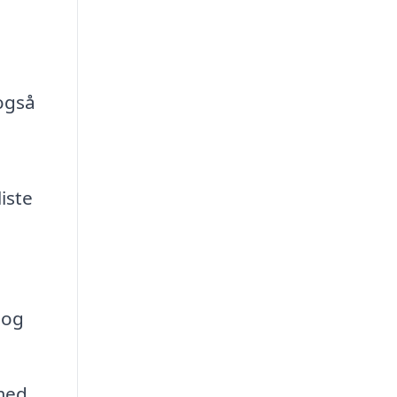
også
iste
 og
med