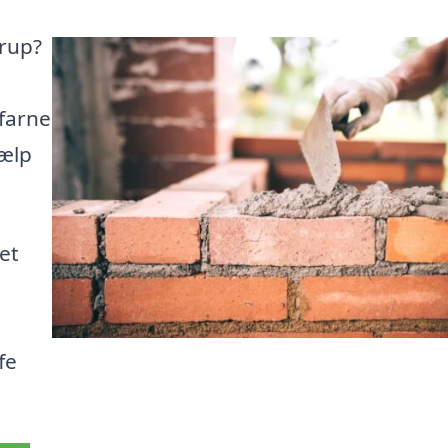
erup?
rfarne
jælp
et
fe