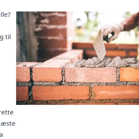
lle?
 til
rette
næste
ra