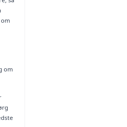
n
e om
ig om
r
Sørg
edste