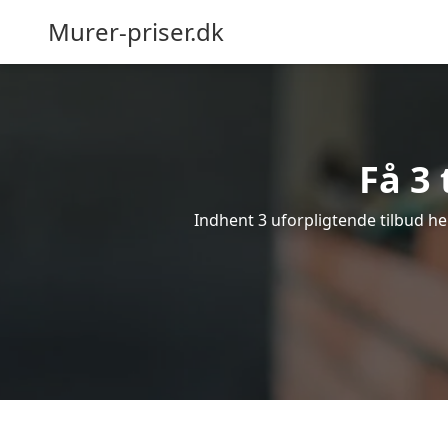
Murer-priser.dk
Få 3 
Indhent 3 uforpligtende tilbud her