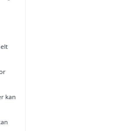
elt
or
er kan
kan