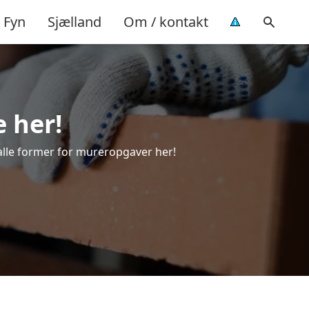
Fyn
Sjælland
Om / kontakt
e her!
l alle former for mureropgaver her!