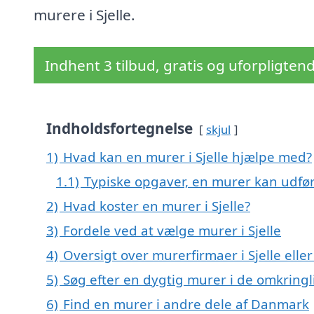
murere i Sjelle.
Indhent 3 tilbud, gratis og uforpligten
Indholdsfortegnelse
skjul
1)
Hvad kan en murer i Sjelle hjælpe med?
1.1)
Typiske opgaver, en murer kan udfør
2)
Hvad koster en murer i Sjelle?
3)
Fordele ved at vælge murer i Sjelle
4)
Oversigt over murerfirmaer i Sjelle el
5)
Søg efter en dygtig murer i de omkringli
6)
Find en murer i andre dele af Danmark