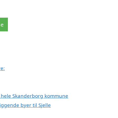
de
e:
ler hele Skanderborg kommune
ggende byer til Sjelle