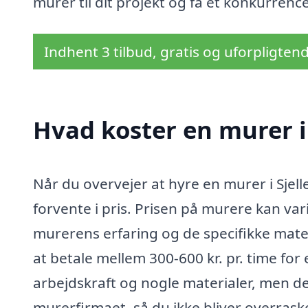
murer til dit projekt og få et konkurrence
Indhent 3 tilbud, gratis og uforpligten
Hvad koster en murer i 
Når du overvejer at hyre en murer i Sjell
forvente i pris. Prisen på murere kan va
murerens erfaring og de specifikke mate
at betale mellem 300-600 kr. pr. time for
arbejdskraft og nogle materialer, men det
murerfirmaet, så du ikke bliver overras