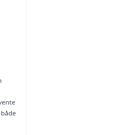
n
rvente
k både
a