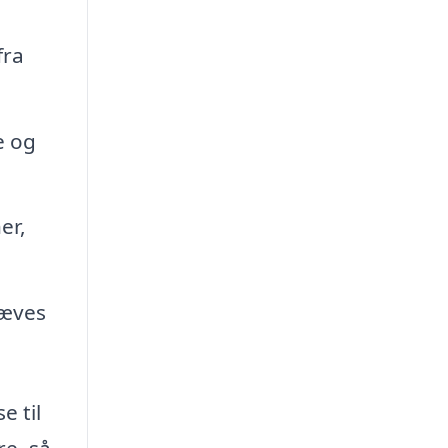
fra
e og
er,
ræves
e til
re, så