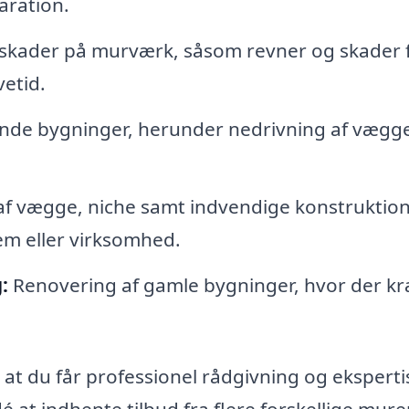
aration.
skader på murværk, såsom revner og skader 
vetid.
ende bygninger, herunder nedrivning af vægg
f vægge, niche samt indvendige konstruktion
em eller virksomhed.
:
Renovering af gamle bygninger, hvor der k
 at du får professionel rådgivning og ekspertis
 at indhente tilbud fra flere forskellige mure