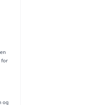
 en
 for
n og