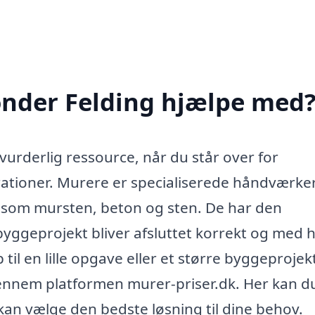
ønder Felding hjælpe med
urderlig ressource, når du står over for
rationer. Murere er specialiserede håndværke
r som mursten, beton og sten. De har den
t byggeprojekt bliver afsluttet korrekt og med h
til en lille opgave eller et større byggeprojek
gennem platformen murer-priser.dk. Her kan d
 kan vælge den bedste løsning til dine behov.