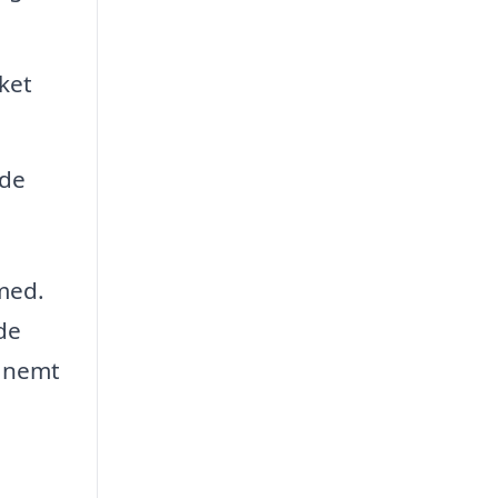
ket
med.
de
t nemt