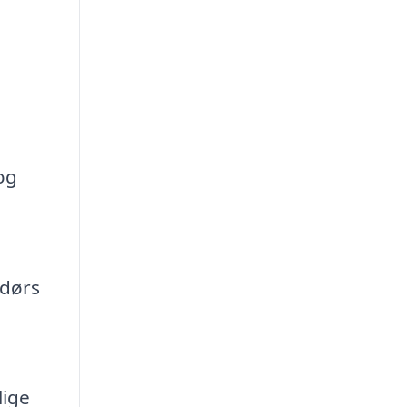
og
ndørs
lige