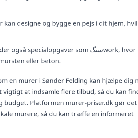
 kan designe og bygge en pejs i dit hjem, hvil
å specialopgaver som سنگwork, hvor de
 mursten eller beton.
om en murer i Sønder Felding kan hjælpe dig 
 vigtigt at indsamle flere tilbud, så du kan fin
 og budget. Platformen murer-priser.dk gør de
okale murere, så du kan træffe en informeret