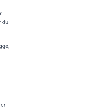
r
r du
gge,
der