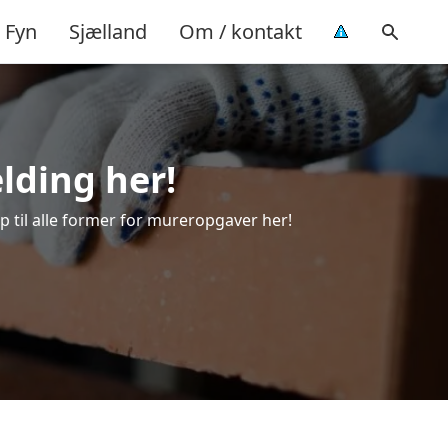
Fyn
Sjælland
Om / kontakt
elding her!
lp til alle former for mureropgaver her!