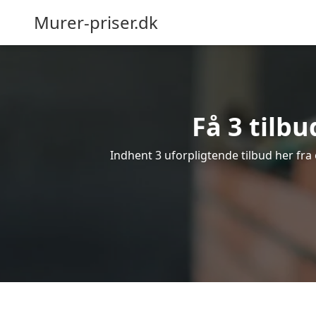
Murer-priser.dk
Få 3 tilbu
Indhent 3 uforpligtende tilbud her fra 