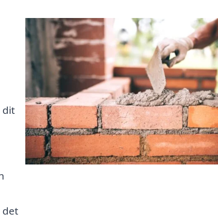
 dit
n
å det