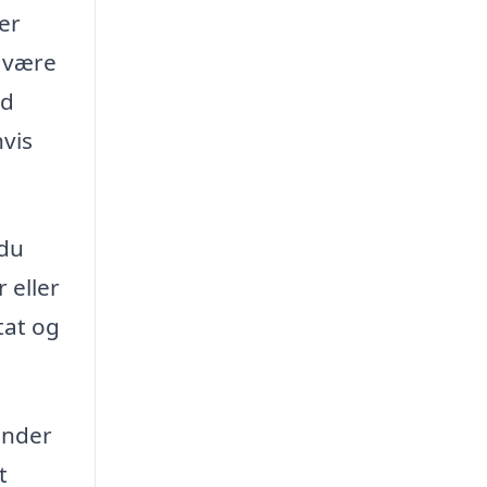
er
 være
ed
vis
 du
 eller
tat og
ønder
t