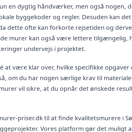
 kun en dygtig håndværker, men også nogen, d
okale byggekoder og regler. Desuden kan det
 da dette ofte kan forkorte rejsetiden og derv
e murer kan også være lettere tilgængelig, h
eringer undervejs i projektet.
é at være klar over, hvilke specifikke opgaver
å, om du har nogen særlige krav til materialer
rer vil sikre, at du opnår det ønskede resul
rer-priser.dk til at finde kvalitetsmurere i S
ggeprojekter. Vores platform gør det muligt a