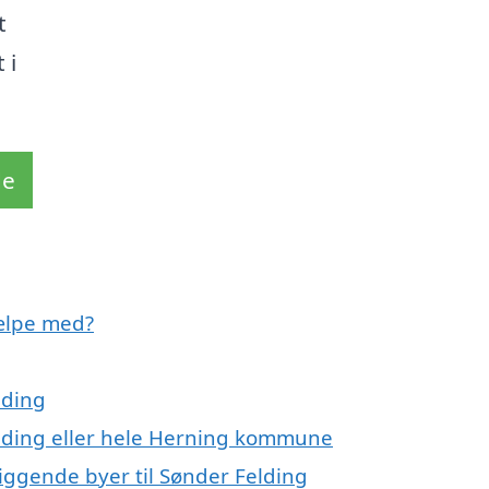
t
 i
de
ælpe med?
lding
elding eller hele Herning kommune
iggende byer til Sønder Felding