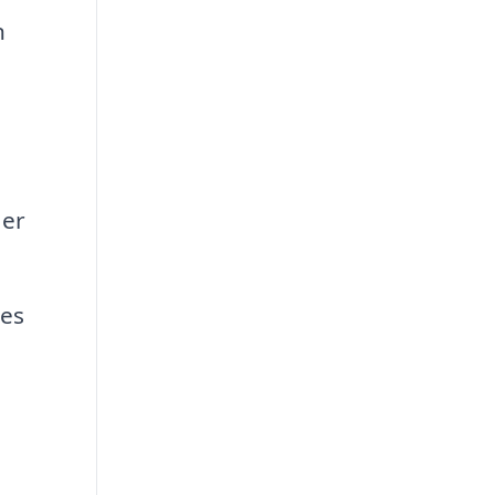
n
 er
es