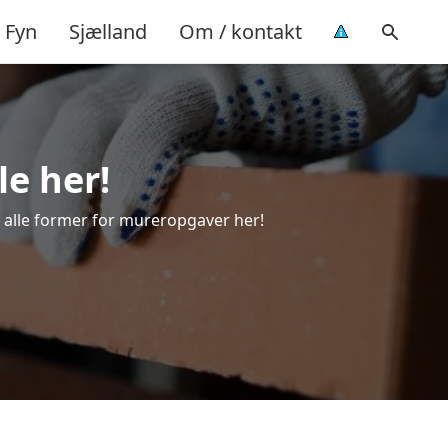
Fyn
Sjælland
Om / kontakt
le her!
il alle former for mureropgaver her!