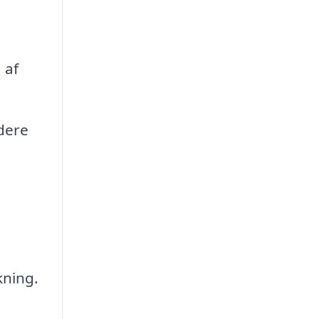
 af
udere
kning.