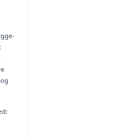
ygge-
t
n
re
 og
ed: