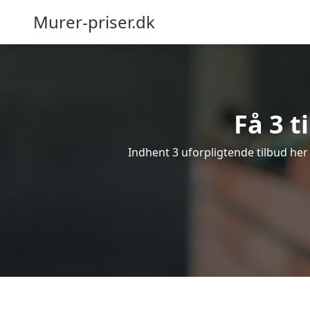
Murer-priser.dk
Få 3 t
Indhent 3 uforpligtende tilbud her 