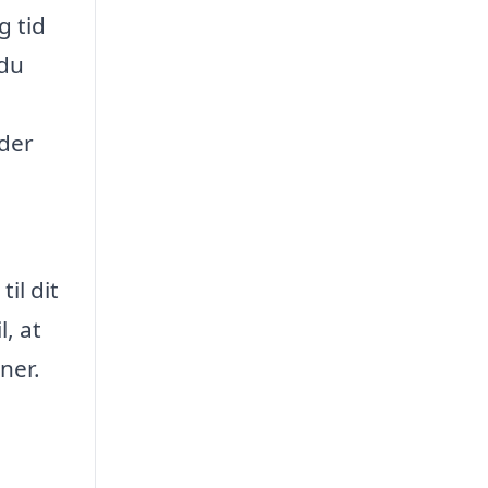
g tid
 du
yder
il dit
l, at
ner.