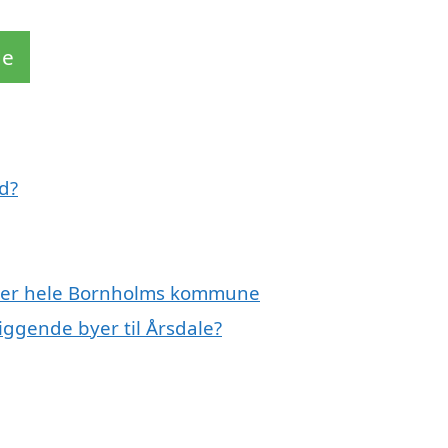
de
d?
eller hele Bornholms kommune
iggende byer til Årsdale?