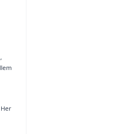
,
llem
 Her