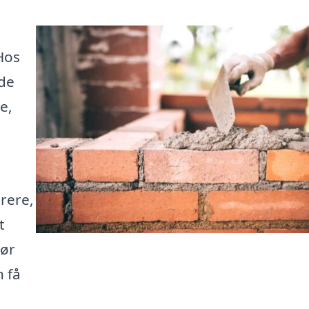
Hos
nde
e,
urere,
t
Gør
 få