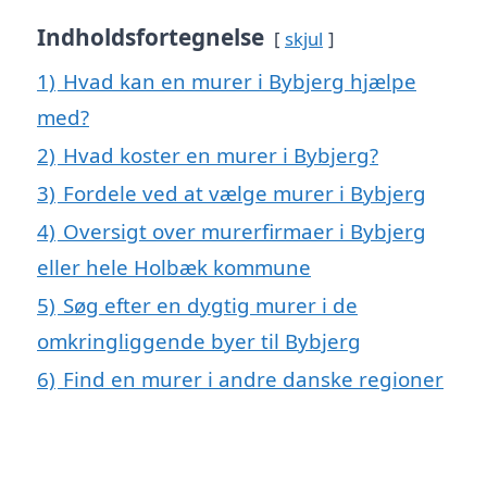
Indholdsfortegnelse
skjul
1)
Hvad kan en murer i Bybjerg hjælpe
med?
2)
Hvad koster en murer i Bybjerg?
3)
Fordele ved at vælge murer i Bybjerg
4)
Oversigt over murerfirmaer i Bybjerg
eller hele Holbæk kommune
5)
Søg efter en dygtig murer i de
omkringliggende byer til Bybjerg
6)
Find en murer i andre danske regioner