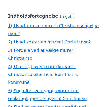
Indholdsfortegnelse
skjul
1)
Hvad kan en murer i Christiansø hjælpe
med?
2)
Hvad koster en murer i Christiansø?
3)
Fordele ved at vælge murer i
Christiansø
4)
Oversigt over murerfirmaer i
Christiansø eller hele Bornholms
kommune
5)
Søg efter en dygtig murer i de
omkringliggende byer til Christiansø
6)
Find en murer i andre områder af