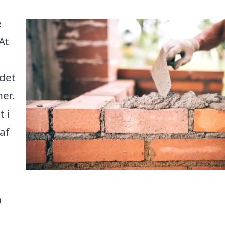
e
At
 det
ner.
 i
af
n