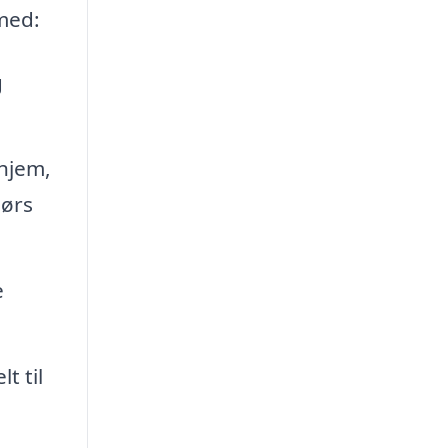
med:
g
 hjem,
dørs
e
t til