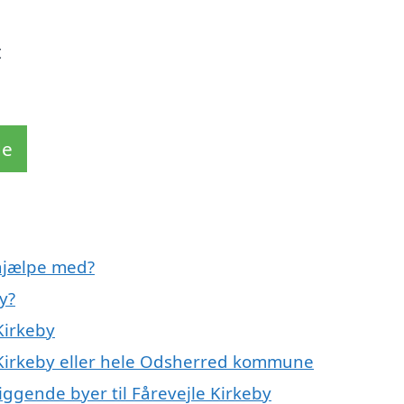
t
de
 hjælpe med?
y?
Kirkeby
 Kirkeby eller hele Odsherred kommune
iggende byer til Fårevejle Kirkeby