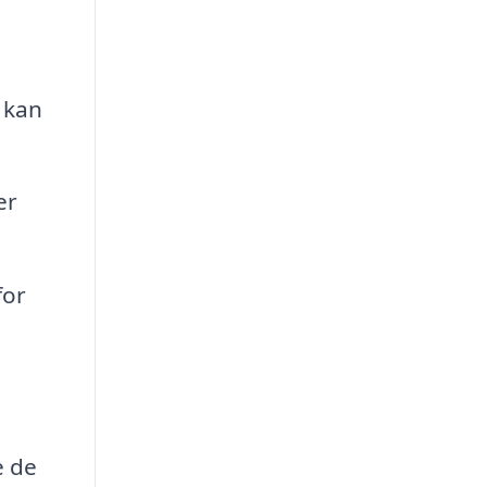
, kan
er
for
t
e de