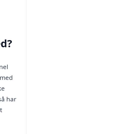
ed?
nel
e med
ke
så har
t