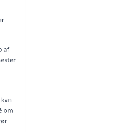
er
p af
nester
 kan
dé om
før