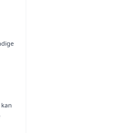
ndige
 kan
e