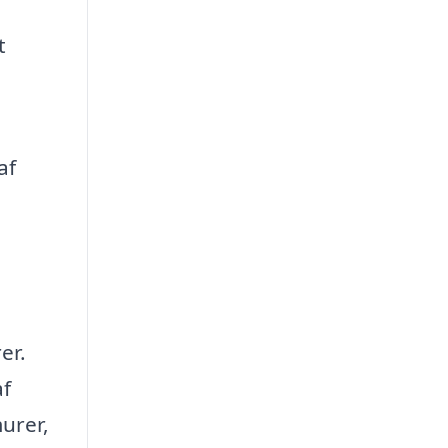
t
af
er.
af
urer,