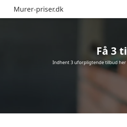
Murer-priser.dk
Få 3 t
Indhent 3 uforpligtende tilbud her 