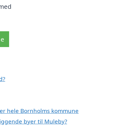
 med
de
d?
ller hele Bornholms kommune
liggende byer til Muleby?