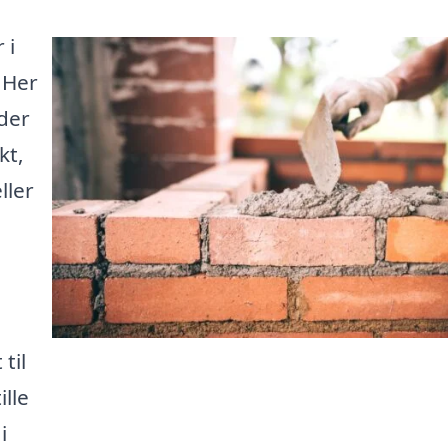
 i
 Her
der
kt,
ller
til
lle
i