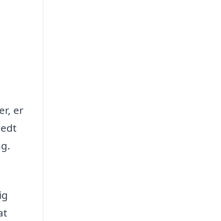
r, er
redt
ng.
ig
at