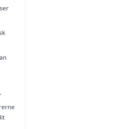
iser
sk
kan
.
rerne
it