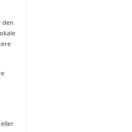
r den
lokale
tere
re
eller