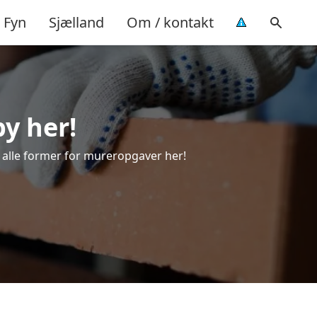
Fyn
Sjælland
Om / kontakt
by her!
il alle former for mureropgaver her!