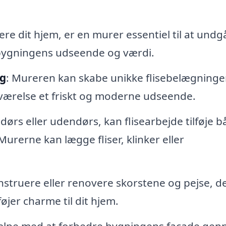
ere dit hjem, er en murer essentiel til at undg
 bygningens udseende og værdi.
ng
: Mureren kan skabe unikke flisebelægninge
værelse et friskt og moderne udseende.
dørs eller udendørs, kan flisearbejde tilføje 
 Murerne kan lægge fliser, klinker eller
struere eller renovere skorstene og pejse, d
føjer charme til dit hjem.
jælpe med at forbedre bygningens facade ge