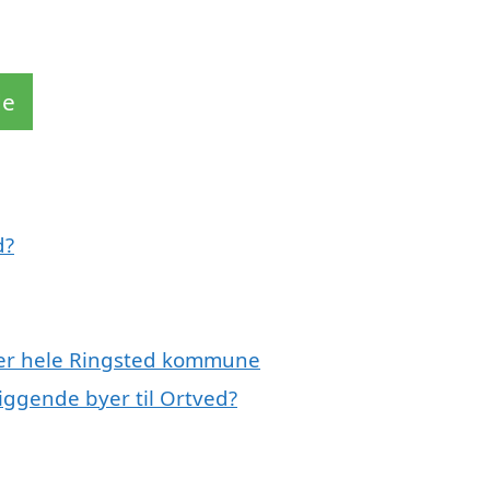
de
d?
ller hele Ringsted kommune
iggende byer til Ortved?