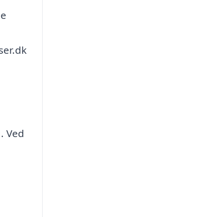
de
ser.dk
g. Ved