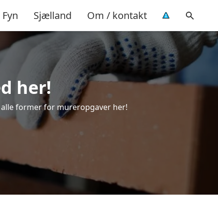
Fyn
Sjælland
Om / kontakt
ed her!
il alle former for mureropgaver her!