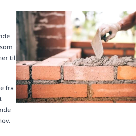
inde
, som
er til
e fra
t
inde
hov.