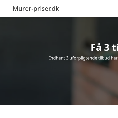
Murer-priser.dk
Få 3 t
Indhent 3 uforpligtende tilbud her 