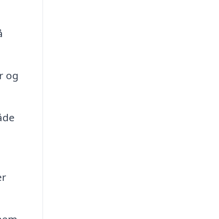
å
r og
både
er
nnem