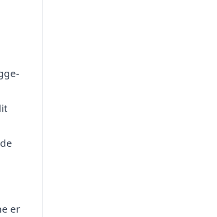
ygge-
it
 de
ne er