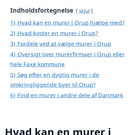
Indholdsfortegnelse
skjul
1)
Hvad kan en murer i Orup hjælpe med?
2)
Hvad koster en murer i Orup?
3)
Fordele ved at vælge murer i Orup
4)
Oversigt over murerfirmaer i Orup eller
hele Faxe kommune
5)
Søg efter en dygtig murer i de
omkringliggende byer til Orup?
6)
Find en murer i andre dele af Danmark
Hvad kan en murer i