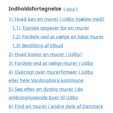
Indholdsfortegnelse
skjul
1)
Hvad kan en murer i Udby hjælpe med?
1.1)
Typiske opgaver for en murer
1.2)
Fordele ved at vælge en lokal murer
1.3)
Bestilling af tilbud
2)
Hvad koster en murer i Udby?
3)
Fordele ved at vælge murer i Udby
4)
Oversigt over murerfirmaer i Udby
eller hele Vordingborg kommune
5)
Søg efter en dygtig murer i de
omkringliggende byer til Udby
6)
Find en murer i andre dele af Danmark