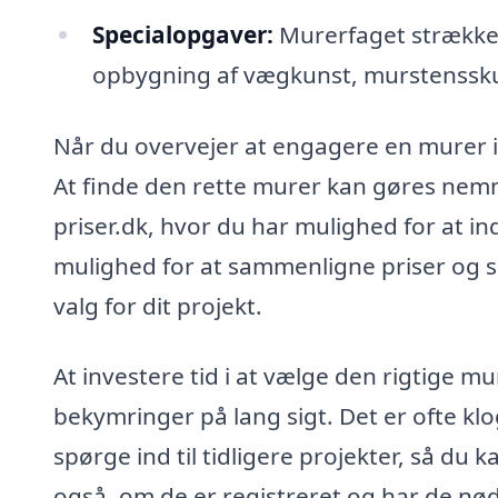
Specialopgaver:
Murerfaget strækker
opbygning af vægkunst, murstensskul
Når du overvejer at engagere en murer i 
At finde den rette murer kan gøres nem
priser.dk, hvor du har mulighed for at in
mulighed for at sammenligne priser og se
valg for dit projekt.
At investere tid i at vælge den rigtige 
bekymringer på lang sigt. Det er ofte k
spørge ind til tidligere projekter, så du k
også, om de er registreret og har de nødv