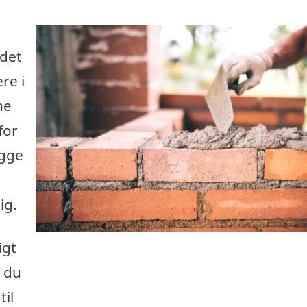
 det
re i
ne
for
ægge
ig.
igt
å du
til