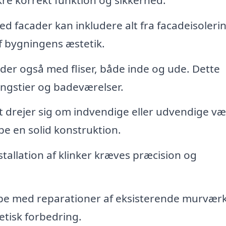
facader kan inkludere alt fra facadeisolering
f bygningens æstetik.
er også med fliser, både inde og ude. Dette
angstier og badeværelser.
 drejer sig om indvendige eller udvendige v
be en solid konstruktion.
nstallation af klinker kræves præcision og
.
pe med reparationer af eksisterende murværk
tetisk forbedring.