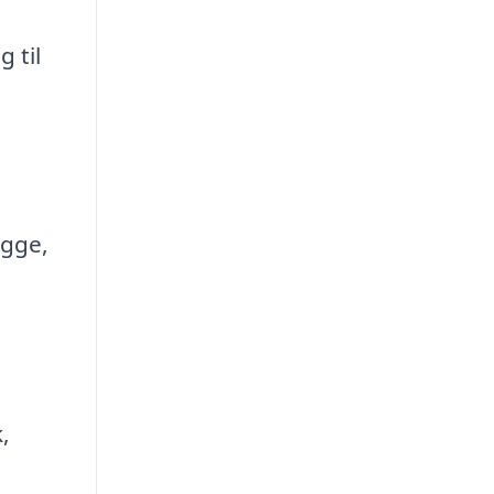
 til
ægge,
,