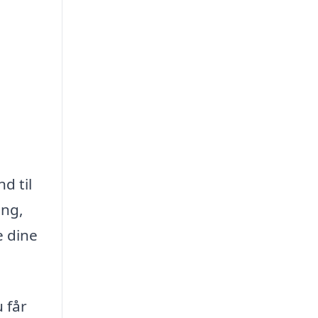
d til
ing,
e dine
 får