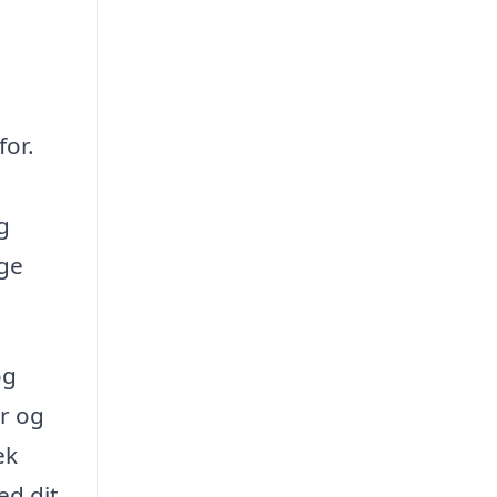
for.
g
ige
og
r og
ek
ed dit