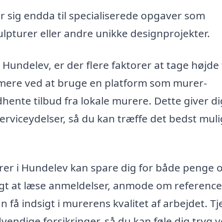
 sig endda til specialiserede opgaver som
pturer eller andre unikke designprojekter.
Hundelev, er der flere faktorer at tage højde 
mere ved at bruge en platform som murer-
dhente tilbud fra lokale murere. Dette giver di
rviceydelser, så du kan træffe det bedst mul
murer i Hundelev kan spare dig for både penge 
logt at læse anmeldelser, anmode om reference
an få indsigt i murerens kvalitet af arbejdet. Tj
endige forsikringer, så du kan føle dig tryg v