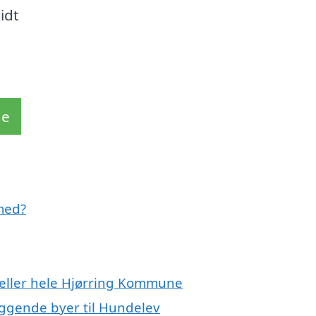
idt
de
med?
 eller hele Hjørring Kommune
iggende byer til Hundelev