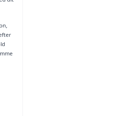
on,
efter
old
rømme