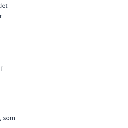
det
r
f
e
e, som