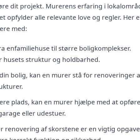
re dit projekt. Murerens erfaring i lokalområ
et opfylder alle relevante love og regler. Her e
tere med:
a enfamiliehuse til større boligkomplekser.
 husets struktur og holdbarhed.
din bolig, kan en murer stå for renoveringer a
ukturer.
ere plads, kan en murer hjælpe med at opfør
garage eller udestuer.
er renovering af skorstene er en vigtig opgav
kre korrekt funktion og sikkerhed.