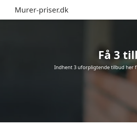
Murer-priser.dk
Få 3 ti
Indhent 3 uforpligtende tilbud her f