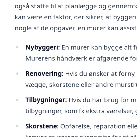
også støtte til at planlægge og gennemfø
kan være en faktor, der sikrer, at byggeri
nogle af de opgaver, en murer kan assis
Nybyggeri:
En murer kan bygge alt fr
Murerens håndværk er afgørende for
Renovering:
Hvis du ønsker at forny 
vægge, skorstene eller andre murstr
Tilbygninger:
Hvis du har brug for m
tilbygninger, som fx ekstra værelser, 
Skorstene:
Opførelse, reparation ell
kræver murerens ekspertise for at si