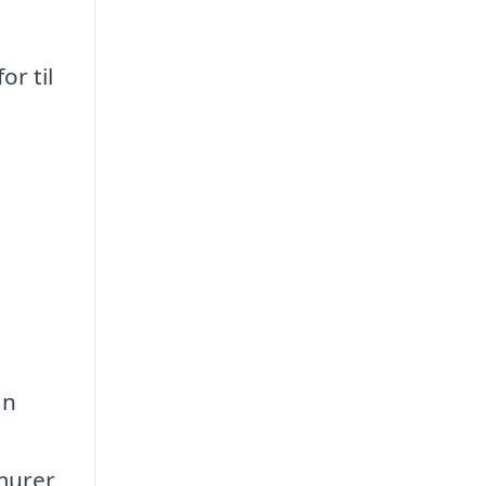
r til
an
 murer