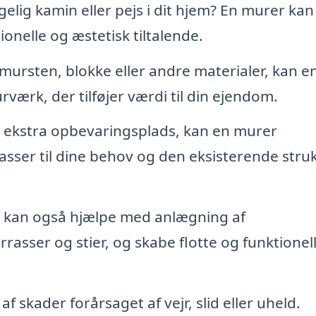
lig kamin eller pejs i dit hjem? En murer kan
onelle og æstetisk tiltalende.
ursten, blokke eller andre materialer, kan e
rk, der tilføjer værdi til din ejendom.
r ekstra opbevaringsplads, kan en murer
asser til dine behov og den eksisterende stru
 kan også hjælpe med anlægning af
asser og stier, og skabe flotte og funktionel
f skader forårsaget af vejr, slid eller uheld.