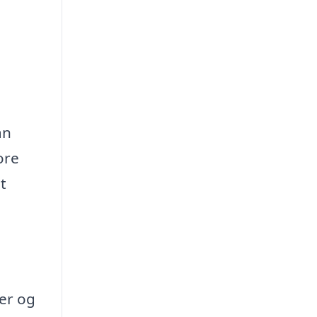
an
ore
t
er og