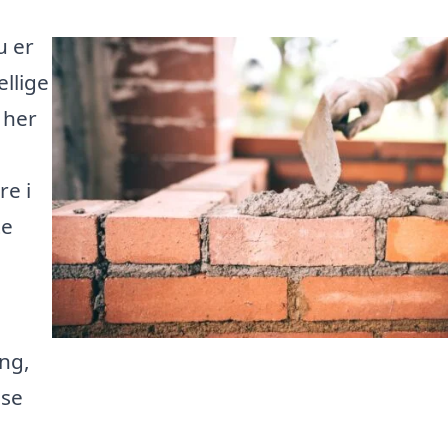
u er
ellige
 her
re i
te
ng,
ise