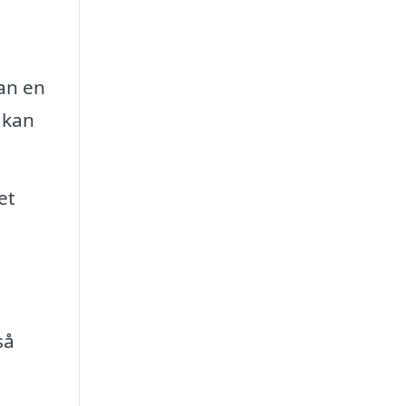
an en
 kan
et
så