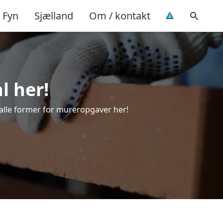
Fyn
Sjælland
Om / kontakt
l her!
il alle former for mureropgaver her!