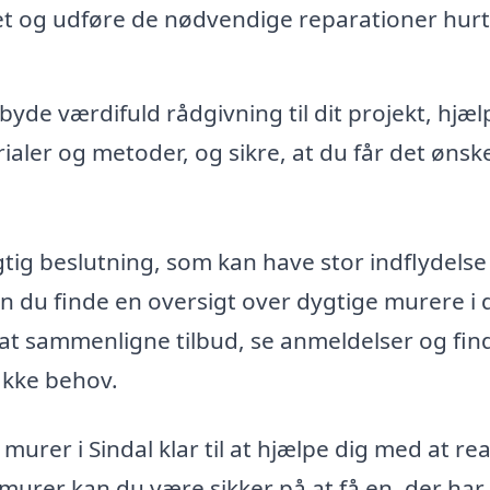
t og udføre de nødvendige reparationer hurt
yde værdifuld rådgivning til dit projekt, hjæl
rialer og metoder, og sikre, at du får det øns
igtig beslutning, som kan have stor indflydelse
n du finde en oversigt over dygtige murere i d
 at sammenligne tilbud, se anmeldelser og fin
ikke behov.
urer i Sindal klar til at hjælpe dig med at rea
murer kan du være sikker på at få en, der har