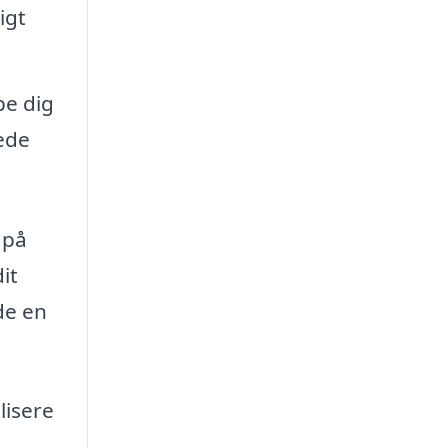
igt
pe dig
kede
 på
it
de en
lisere