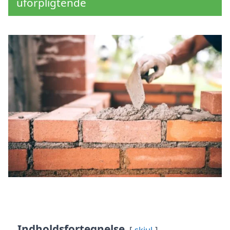
uforpligtende
Indholdsfortegnelse
skjul