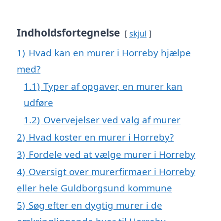
Indholdsfortegnelse
skjul
1)
Hvad kan en murer i Horreby hjælpe
med?
1.1)
Typer af opgaver, en murer kan
udføre
1.2)
Overvejelser ved valg af murer
2)
Hvad koster en murer i Horreby?
3)
Fordele ved at vælge murer i Horreby
4)
Oversigt over murerfirmaer i Horreby
eller hele Guldborgsund kommune
5)
Søg efter en dygtig murer i de