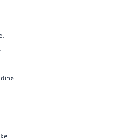
e.
t
 dine
kke