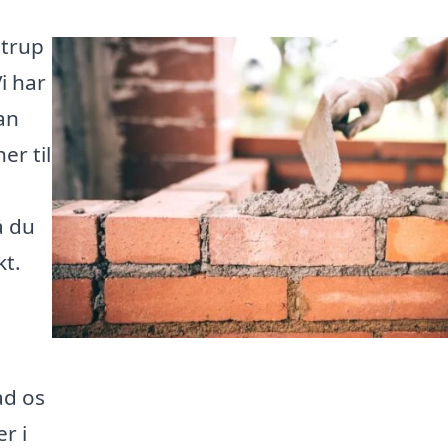
strup
i har
an
er til
å du
kt.
Lad os
r i