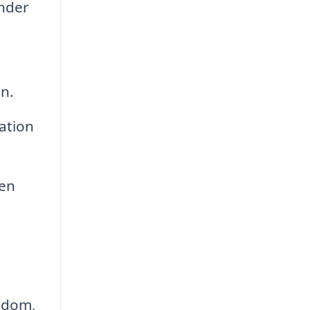
nder
on.
ation
 en
endom,