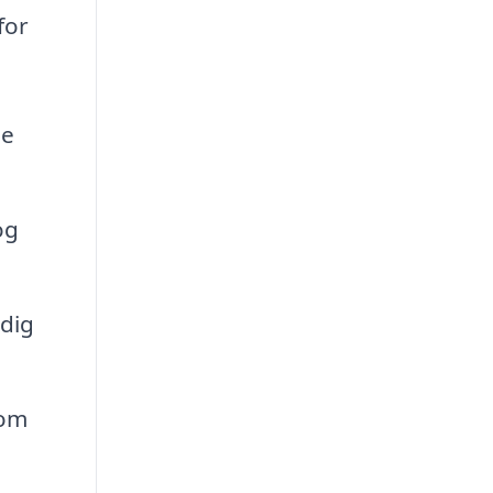
for
le
og
 dig
 om