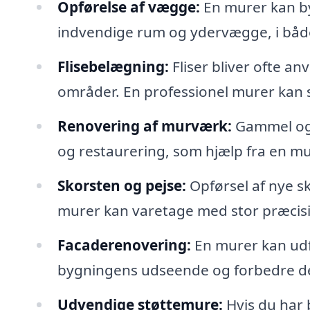
Opførelse af vægge:
En murer kan b
indvendige rum og ydervægge, i både
Flisebelægning:
Fliser bliver ofte a
områder. En professionel murer kan sø
Renovering af murværk:
Gammel og 
og restaurering, som hjælp fra en m
Skorsten og pejse:
Opførsel af nye s
murer kan varetage med stor præcis
Facaderenovering:
En murer kan udf
bygningens udseende og forbedre de
Udvendige støttemure:
Hvis du har 