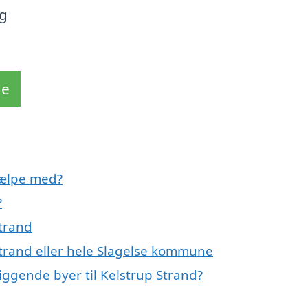
ng
de
jælpe med?
?
Strand
Strand eller hele Slagelse kommune
iggende byer til Kelstrup Strand?