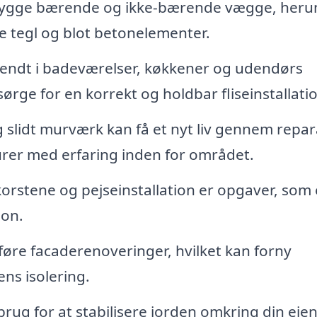
ygge bærende og ikke-bærende vægge, heru
 tegl og blot betonelementer.
nvendt i badeværelser, køkkener og udendørs
rge for en korrekt og holdbar fliseinstallati
slidt murværk kan få et nyt liv gennem repar
urer med erfaring inden for området.
korstene og pejseinstallation er opgaver, som
ion.
øre facaderenoveringer, hvilket kan forny
ns isolering.
brug for at stabilisere jorden omkring din ej