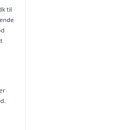
k til
tende
od
t
er
ed.