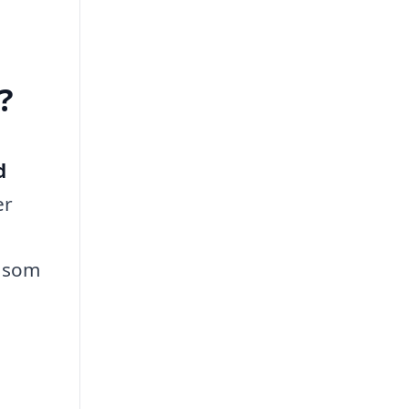
?
d
er
, som